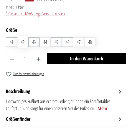
Inhalt:
1 Paar
*Preise inkl. MwSt. zzgl. Versandkosten
auswählen
Größe
41
(Diese Option ist zurzeit nicht verfügbar.)
42
43
(Diese Option ist zurzeit nicht verfügbar.)
44
45
(Diese Option ist zurzeit nicht verfügbar.)
46
(Diese Option ist zurzeit nicht verfügbar.)
47
48
Produkt Anzahl: Gib den gewünschten Wert ein oder benutze 
In den Warenkorb
Zum Merkzettel hinzufügen
Beschreibung
Hochwertiges Fußbett aus echtem Leder gibt Ihnen ein komfortables
Laufgefühl und sorgt für einen besseren Sitz des Fußes im…
Mehr
Größenfinder