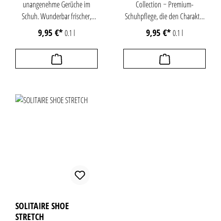
unangenehme Gerüche im
Collection − Premium-
Schuh. Wunderbar frischer,
Schuhpflege, die den Charakter
leichter Zitronenduft für ein
edler Schuhe bewahrt. Der
9,95 €*
9,95 €*
0.1 l
0.1 l
langanhaltendes Gefühl von
Shoe-Foot Refresher ist ein
hygienischer Frische und
Schuhdeodorant mit einem
Wohlbefinden im Schuh. Ideal
dezent eleganten Duft. Mit
für Sport- und Freizeitschuhe,
hygienischer Frische lässt er
Ski- und Reitstiefel.
unangenehme Gerüche schnell
verschwinden und verleiht
neues Wohlbefinden im Schuh.
Geeignet für Schuhe aller
Materialien, sowohl hochwertig
elegante Lederschuhe als auch
Sport- und Freizeitschuhe. Das
Pumpspray enthält kein
Treibgas und beinhaltet somit
100% Wirkstoffrezeptur. Ohne
SOLITAIRE SHOE
Lösungsmittel.Die Flasche aus
STRETCH
100% recyceltem PET stammt