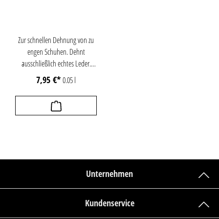
aus dem Wertstoffkreislauf -
weniger Neuplastik, besser für
die Umwelt.
Zur schnellen Dehnung von zu
engen Schuhen. Dehnt
ausschließlich echtes Leder.
Nicht geeignet für Kunstleder,
7,95 €*
0.05 l
textile Materialien (Ober- oder
Futtermaterial) oder Nähte. Das
Leder wird geschmeidig und
weitet sich beim Tragen. Dose
sprüht aus jeder Position.
Unternehmen
Kundenservice