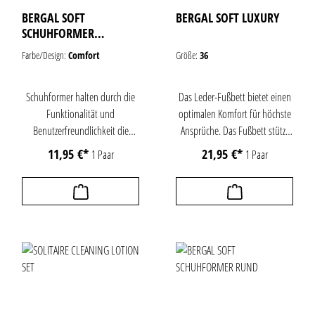
BERGAL SOFT
BERGAL SOFT LUXURY
SCHUHFORMER
COMFORT
Farbe/Design:
Comfort
Größe:
36
Schuhformer halten durch die
Das Leder-Fußbett bietet einen
Funktionalität und
optimalen Komfort für höchste
Benutzerfreundlichkeit die
Ansprüche. Das Fußbett stützt
Schuhe perfekt in Form. Dank
wirksam das Längs- und
11,95 €*
21,95 €*
1 Paar
1 Paar
des ergonomisch gestalteten
Quergewölbe des Fußes,
Griffs ist die Handhabung
stabilisiert die Ferse beim
äußerst einfach. Die
Auftritt und aktiviert den
Schuhformer können mühelos
Mittelfuß. Der Druck beim
eingesetzt und
Auftritt wird durch das
herausgenommen werden, was
Fersenbett optimal verteilt. Das
zusätzlich die Pflege der Schuhe
Obermaterial aus hochwertigem
zu einem Kinderspiel
Ziegenleder bindet in hohem
macht.Unsere Soft Schuhformer
Maße Feuchtigkeit im Schuh,