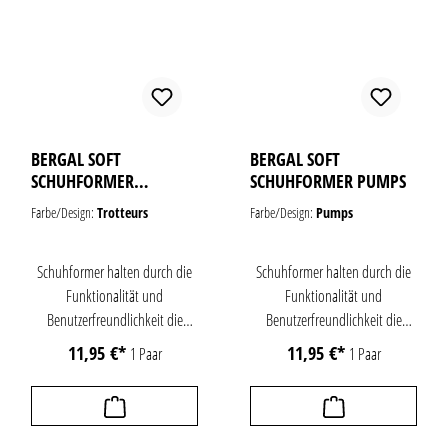
der Qualität. Hergestellt in
der Qualität. Hergestellt in
unverzichtbares Accessoire für
Europa.
Europa.
jeden Schuhschrank.
BERGAL SOFT
BERGAL SOFT
SCHUHFORMER
SCHUHFORMER PUMPS
TROTTEURS
Farbe/Design:
Trotteurs
Farbe/Design:
Pumps
Schuhformer halten durch die
Schuhformer halten durch die
Funktionalität und
Funktionalität und
Benutzerfreundlichkeit die
Benutzerfreundlichkeit die
Schuhe perfekt in Form. Dank
Schuhe perfekt in Form. Dank
11,95 €*
11,95 €*
1 Paar
1 Paar
des ergonomisch gestalteten
des ergonomisch gestalteten
Griffs ist die Handhabung
Griffs ist die Handhabung
äußerst einfach. Die
äußerst einfach. Die
Schuhformer können mühelos
Schuhformer können mühelos