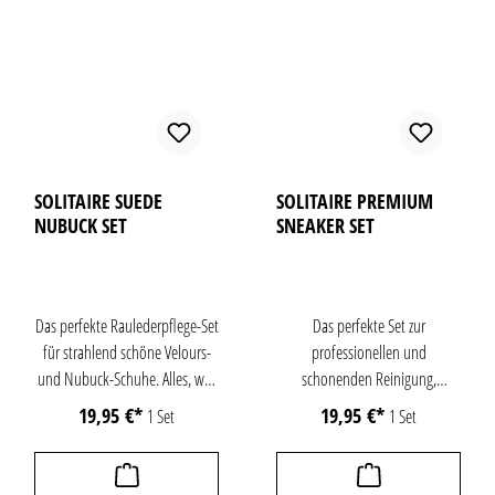
SOLITAIRE SUEDE
SOLITAIRE PREMIUM
NUBUCK SET
SNEAKER SET
Das perfekte Raulederpflege-Set
Das perfekte Set zur
für strahlend schöne Velours-
professionellen und
und Nubuck-Schuhe. Alles, was
schonenden Reinigung,
für die Reinigung, die Pflege
Imprägnierung und
19,95 €*
19,95 €*
1 Set
1 Set
und den Schutz von
Deodorisierung von Sneakern
Raulederschuhen benötigt wird
und Schuhen.Solitaire Sneaker
- professionell und
Cleaner, Inhalt: 75 mlSolitaire