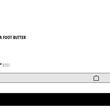
A FOOT BUTTER
€*
0.15 l
ce
Rechtliches