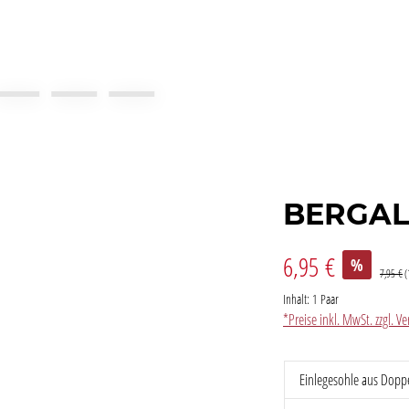
BERGAL
6,95 €
%
7,95 €
(
Inhalt:
1 Paar
*Preise inkl. MwSt. zzgl. 
Einlegesohle aus Doppe