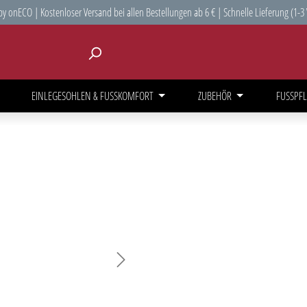
y onECO | Kostenloser Versand bei allen Bestellungen ab 6 € | Schnelle Lieferung (1-3
EINLEGESOHLEN & FUSSKOMFORT
ZUBEHÖR
FUSSPFL