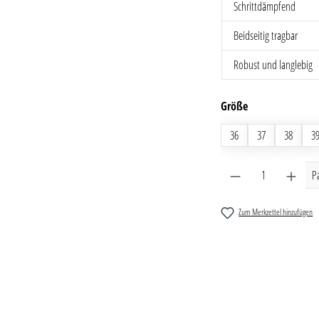
Schrittdämpfend
Beidseitig tragbar
Robust und langlebig
auswählen
Größe
36
37
38
3
Produkt Anzahl: G
P
Zum Merkzettel hinzufügen