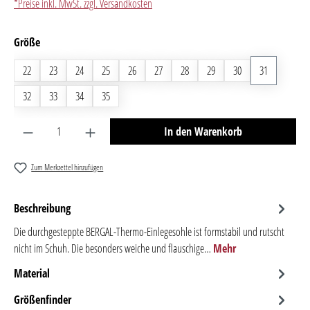
*Preise inkl. MwSt. zzgl. Versandkosten
auswählen
Größe
22
23
24
25
26
27
28
29
30
31
32
33
34
35
Produkt Anzahl: Gib den gewünschten Wert ein oder benutze 
In den Warenkorb
Zum Merkzettel hinzufügen
Beschreibung
Die durchgesteppte BERGAL-Thermo-Einlegesohle ist formstabil und rutscht
nicht im Schuh. Die besonders weiche und flauschige…
Mehr
Material
Größenfinder