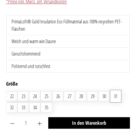
*Preise inkl. MwSt. zzgl. Versandkosten
PrimaLoft® Gold Insulation Eco Füllmaterial aus 100% recycelten PET-
Flaschen
Weich und warm wie Daune
Geruchshemmend
Polsternd und rutschfest
auswählen
Größe
22
23
24
25
26
27
28
29
30
31
32
33
34
35
Produkt Anzahl: Gib den gewünschten Wert ein oder benutze 
In den Warenkorb