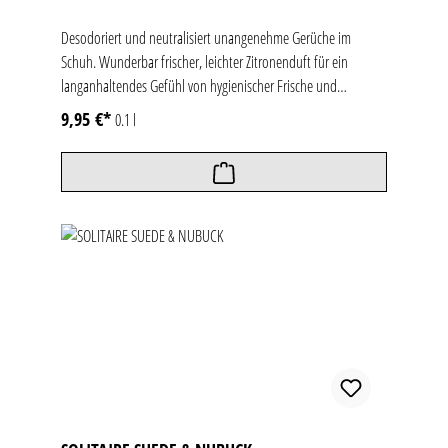
Desodoriert und neutralisiert unangenehme Gerüche im
Schuh. Wunderbar frischer, leichter Zitronenduft für ein
langanhaltendes Gefühl von hygienischer Frische und
Wohlbefinden im Schuh. Ideal für Sport- und Freizeitschuhe,
9,95 €*
0.1 l
Ski- und Reitstiefel.