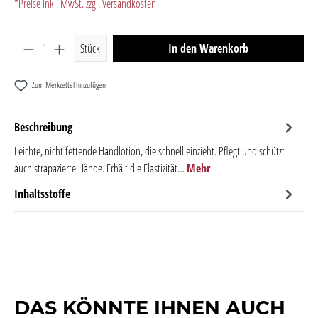
*Preise inkl. MwSt. zzgl. Versandkosten
Produkt Anzahl: Gib den gewünschten Wert ein oder benutze 
Stück
In den Warenkorb
Zum Merkzettel hinzufügen
Beschreibung
Leichte, nicht fettende Handlotion, die schnell einzieht. Pflegt und schützt
auch strapazierte Hände. Erhält die Elastizität…
Mehr
Inhaltsstoffe
DAS KÖNNTE IHNEN AUCH