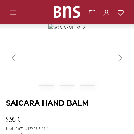
alt springen
Warenkorb enthält 0 
Bildergalerie überspringen
SAICARA HAND BALM
9,95 €
Inhalt:
0.075 l
(132,67 € / 1 l)