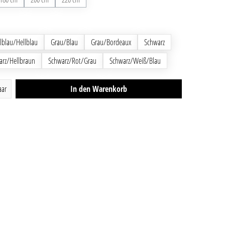
en
lblau/Hellblau
Grau/Blau
Grau/Bordeaux
Schwarz
arz/Hellbraun
Schwarz/Rot/Grau
Schwarz/Weiß/Blau
ib den gewünschten Wert ein oder benutze die Schaltfläch
aar
In den Warenkorb