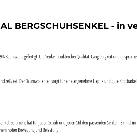
GAL BERGSCHUHSENKEL - in ver
% Baumwolle gefertigt. Die Senkel punkten bei Qualität, Langlebigkeit und ansprechen
und reißfest. Der Baumwollanteil sorgt für eine angenehme Haptik und gute Knotbarkei
uhsenkel-Sortiment hat für jeden Schuh und jeden Stil den passenden Senkel. Einmal im
n einem hoher Bewegung und Belastung.