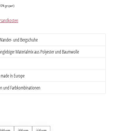
10% gespart)
Versandkosten
g, Wander- und Bergschuhe
langlebiger Materialmix aus Polyester und Baumwolle
l made in Europe
gen und Farbkombinationen
180 cm
(Diese Option ist zurzeit nicht verfügbar.)
200 cm
(Diese Option ist zurzeit nicht verfügbar.)
220 cm
(Diese Option ist zurzeit nicht verfügbar.)