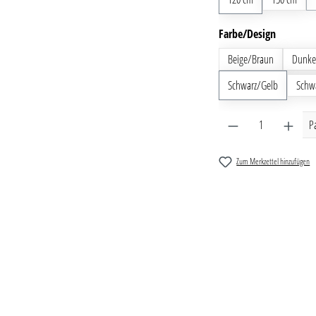
auswähl
Farbe/Design
Beige/Braun
Dunke
Schwarz/Gelb
Schw
Produkt Anzahl: G
P
Zum Merkzettel hinzufügen