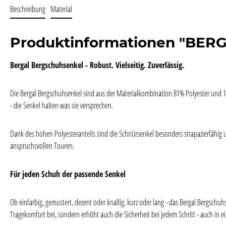
Beschreibung
Material
Produktinformationen "BER
Bergal Bergschuhsenkel - Robust. Vielseitig. Zuverlässig.
Die Bergal Bergschuhsenkel sind aus der Materialkombination 81% Polyester und 19
- die Senkel halten was sie versprechen.
Dank des hohen Polyesteranteils sind die Schnürsenkel besonders strapazierfähig 
anspruchsvollen Touren.
Für jeden Schuh der passende Senkel
Ob einfarbig, gemustert, dezent oder knallig, kurz oder lang - das Bergal Bergsch
Tragekomfort bei, sondern erhöht auch die Sicherheit bei jedem Schritt - auch i