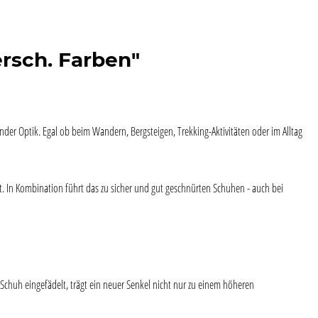
sch. Farben"
der Optik. Egal ob beim Wandern, Bergsteigen, Trekking-Aktivitäten oder im Alltag
t. In Kombination führt das zu sicher und gut geschnürten Schuhen - auch bei
 Schuh eingefädelt, trägt ein neuer Senkel nicht nur zu einem höheren