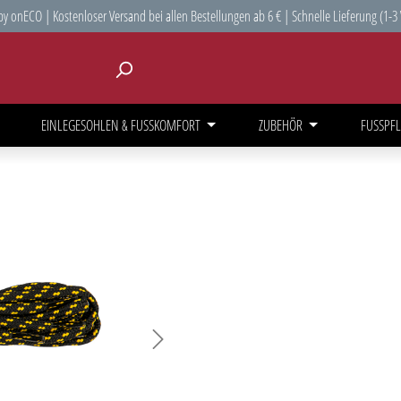
y onECO | Kostenloser Versand bei allen Bestellungen ab 6 € | Schnelle Lieferung (1-3
EINLEGESOHLEN & FUSSKOMFORT
ZUBEHÖR
FUSSPFL