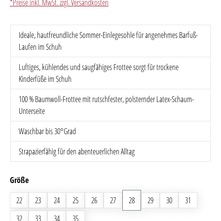
*Preise inkl. MwSt. zzgl. Versandkosten
Ideale, hautfreundliche Sommer-Einlegesohle für angenehmes Barfuß-
Laufen im Schuh
Luftiges, kühlendes und saugfähiges Frottee sorgt für trockene
Kinderfüße im Schuh
100 % Baumwoll-Frottee mit rutschfester, polsternder Latex-Schaum-
Unterseite
Waschbar bis 30°Grad
Strapazierfähig für den abenteuerlichen Alltag
auswählen
Größe
22
23
24
25
26
27
28
29
30
31
32
33
34
35