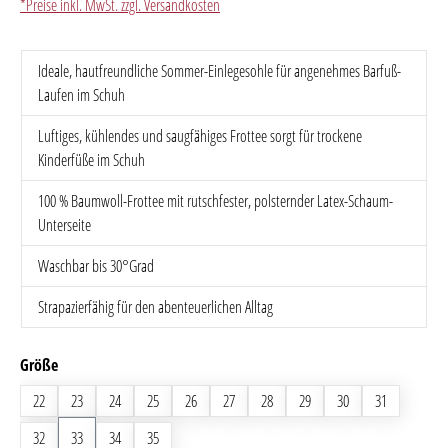
*Preise inkl. MwSt. zzgl. Versandkosten
Ideale, hautfreundliche Sommer-Einlegesohle für angenehmes Barfuß-
Laufen im Schuh
Luftiges, kühlendes und saugfähiges Frottee sorgt für trockene
Kinderfüße im Schuh
100 % Baumwoll-Frottee mit rutschfester, polsternder Latex-Schaum-
Unterseite
Waschbar bis 30°Grad
Strapazierfähig für den abenteuerlichen Alltag
auswählen
Größe
22
23
24
25
26
27
28
29
30
31
32
33
34
35