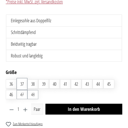
*Preise inkl. MwSt. zzgl. Versandkosten
Einlegesohle aus Doppelfilz
Schrittdämpfend
Beidseitig tragbar
Robust und langlebig
auswählen
Größe
36
37
38
39
40
41
42
43
44
45
46
47
(Diese Option ist zurzeit nicht verfügbar.)
48
(Diese Option ist zurzeit nicht verfügbar.)
Produkt Anzahl: Gib den gewünschten Wert ein oder benutze 
Paar
In den Warenkorb
Zum Merkzettel hinzufügen