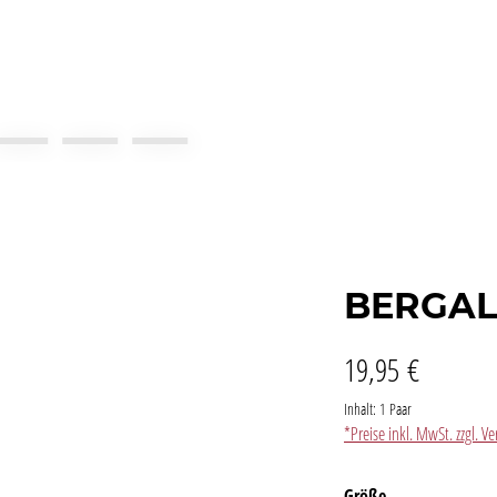
BERGAL
19,95 €
Inhalt:
1 Paar
*Preise inkl. MwSt. zzgl. 
auswählen
Größe