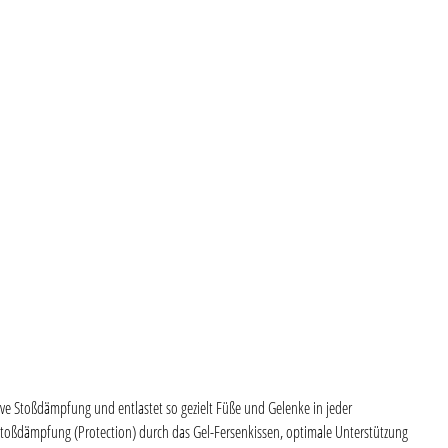
tive Stoßdämpfung und entlastet so gezielt Füße und Gelenke in jeder
 Stoßdämpfung (Protection) durch das Gel-Fersenkissen, optimale Unterstützung