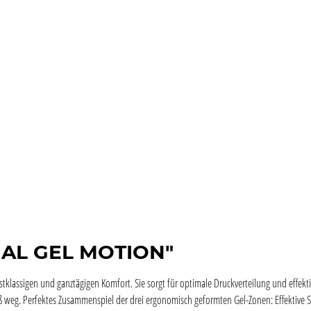
GAL GEL MOTION"
rstklassigen und ganztägigen Komfort. Sie sorgt für optimale Druckverteilung und effek
 Fuß weg. Perfektes Zusammenspiel der drei ergonomisch geformten Gel-Zonen: Effektive