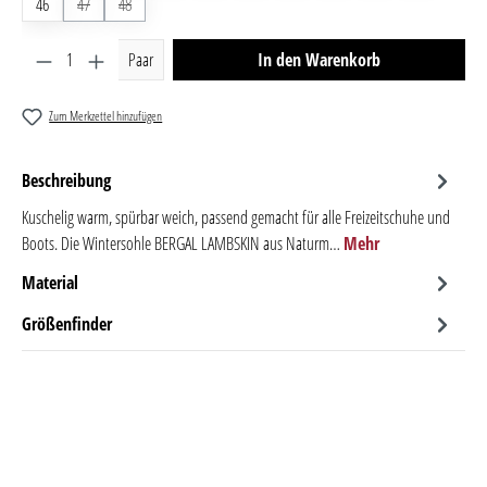
46
47
(Diese Option ist zurzeit nicht verfügbar.)
48
(Diese Option ist zurzeit nicht verfügbar.)
Produkt Anzahl: Gib den gewünschten Wert ein oder benutze 
Paar
In den Warenkorb
Zum Merkzettel hinzufügen
Beschreibung
Kuschelig warm, spürbar weich, passend gemacht für alle Freizeitschuhe und
Boots. Die Wintersohle BERGAL LAMBSKIN aus Naturm…
Mehr
Material
Größenfinder