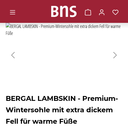
alt springen
Warenkorb enthält 0 
Bildergalerie überspringen
BERGAL LAMBSKIN - Premium-
Wintersohle mit extra dickem
Fell für warme Füße