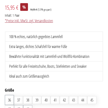
15,95 €
%
16,95 €
(5.9% gespart)
Inhalt:
1 Paar
*Preise inkl. MwSt. zzgl. Versandkosten
100 % echtes, natürlich gegerbtes Lammfell
Extra langes, dichtes Schafsfell für warme Füße
Bewährte Funktionalität mit Lammfell-und Wollfilz-Kombination
Perfekt für alle Freizeitschuhe, Boots, Stiefeletten und Sneaker
Ideal auch zum Größenausgleich
auswählen
Größe
36
37
38
39
40
41
42
43
44
45