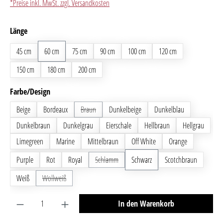
*Preise inkl. MwSt. zzgl. Versandkosten
auswählen
Länge
45 cm
60 cm
75 cm
90 cm
100 cm
120 cm
150 cm
180 cm
200 cm
auswählen
Farbe/Design
Beige
Bordeaux
Braun
(Diese Option ist zurzeit nicht verfügbar.)
Dunkelbeige
Dunkelblau
Dunkelbraun
Dunkelgrau
Eierschale
Hellbraun
Hellgrau
Limegreen
Marine
Mittelbraun
Off White
Orange
Purple
Rot
Royal
Schlamm
(Diese Option ist zurzeit nicht verfügbar.)
Schwarz
Scotchbraun
Weiß
Wollweiß
(Diese Option ist zurzeit nicht verfügbar.)
Produkt Anzahl: Gib den gewünschten Wert ein oder benutze 
In den Warenkorb