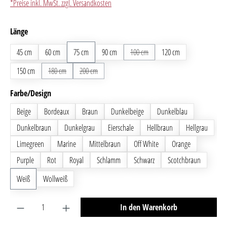
*Preise inkl. MwSt. zzgl. Versandkosten
auswählen
Länge
45 cm
60 cm
75 cm
90 cm
100 cm
(Diese Option ist zurzeit nicht verf
120 cm
150 cm
180 cm
(Diese Option ist zurzeit nicht verfügbar.)
200 cm
(Diese Option ist zurzeit nicht verfügbar.)
auswählen
Farbe/Design
Beige
Bordeaux
Braun
Dunkelbeige
Dunkelblau
Dunkelbraun
Dunkelgrau
Eierschale
Hellbraun
Hellgrau
Limegreen
Marine
Mittelbraun
Off White
Orange
Purple
Rot
Royal
Schlamm
Schwarz
Scotchbraun
Weiß
Wollweiß
Produkt Anzahl: Gib den gewünschten Wert ein oder benutze 
In den Warenkorb