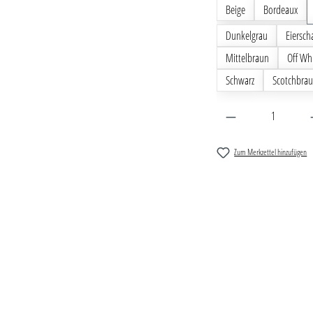
Beige
Bordeaux
Dunkelgrau
Eiersch
Mittelbraun
Off Wh
Schwarz
Scotchbra
Produkt Anzahl: G
Zum Merkzettel hinzufügen