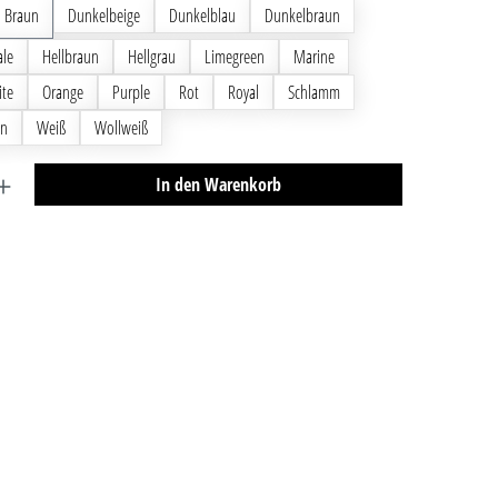
Braun
Dunkelbeige
Dunkelblau
Dunkelbraun
ale
Hellbraun
Hellgrau
Limegreen
Marine
ite
Orange
Purple
Rot
Royal
Schlamm
un
Weiß
Wollweiß
ib den gewünschten Wert ein oder benutze die Schaltfläch
In den Warenkorb