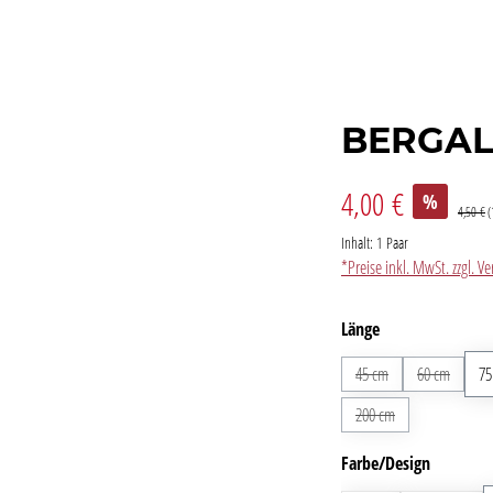
BERGAL
4,00 €
%
4,50 €
(
Inhalt:
1 Paar
*Preise inkl. MwSt. zzgl. 
auswählen
Länge
45 cm
(Diese Option ist zurz
60 cm
(Diese Op
75
200 cm
(Diese Option ist zur
auswähl
Farbe/Design