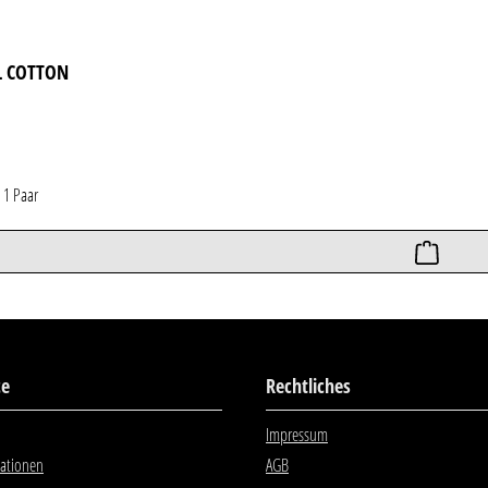
L COTTON
*
1 Paar
ce
Rechtliches
Impressum
ationen
AGB