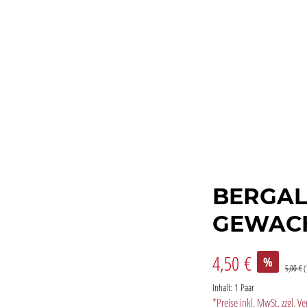
BERGAL
GEWACH
4,50 €
%
5,00 €
(
Inhalt:
1 Paar
*Preise inkl. MwSt. zzgl. 