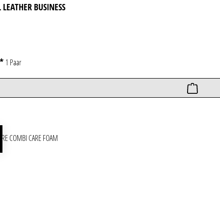
 LEATHER BUSINESS
€*
1 Paar
att