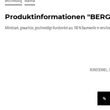
Beschreibung
Material
Produktinformationen "BE
Mittelstark, gewachste, geschmeidige Rundsenkel aus 100 % Baumwolle in verschi
RUNDSENKEL, 
Produktgaler
%
Rab