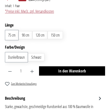
Inhalt:
1 Paar
*Preise inkl. MwSt. zzgl. Versandkosten
auswählen
Länge
75 cm
90 cm
120 cm
150 cm
auswählen
Farbe/Design
Dunkelbraun
Schwarz
Produkt Anzahl: Gib den gewünschten Wert ein oder benutze 
In den Warenkorb
Zum Merkzettel hinzufügen
Beschreibung
Starke, gewachste, geschmeidige Rundsenkel aus 100 % Baumwolle in