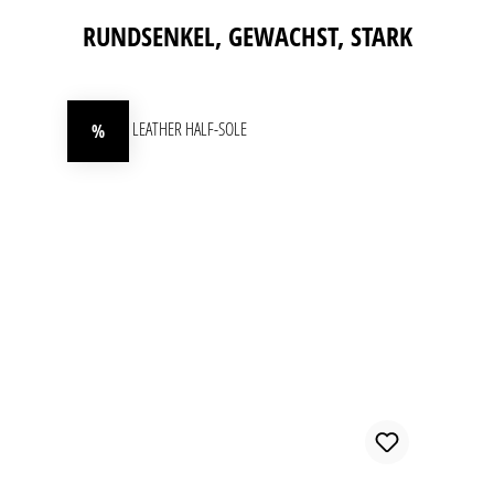
Produktgalerie überspringen
RUNDSENKEL, GEWACHST, STARK
%
Rabatt