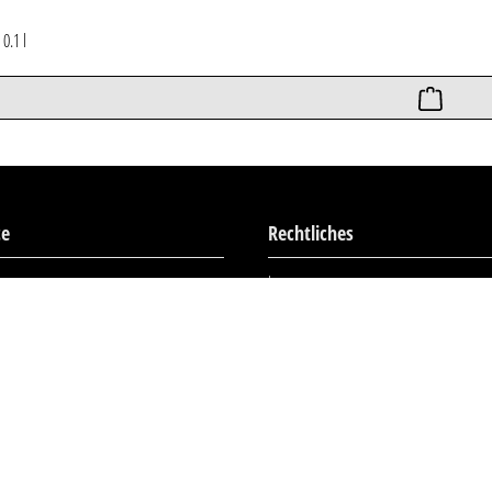
*
0.1 l
ce
Rechtliches
Impressum
ationen
AGB
Widerrufsrecht
Datenschutz
Haftungshinweise
Barrierefreiheit
Streitschlichtung