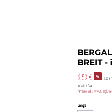
BERGAL
BREIT - 
6,50 €
%
7,00 €
(
Inhalt:
1 Paar
*Preise inkl. MwSt. zzgl. 
auswählen
Länge