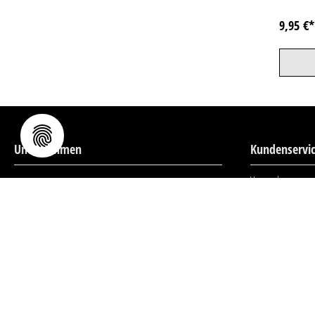
9,95 €
Unternehmen
Kundenservi
Versand
Nachhaltigkeit
Retoure & Reklam
Über Hersteller BNS
Kontaktformular
Oder über unser
Kontaktformular
.