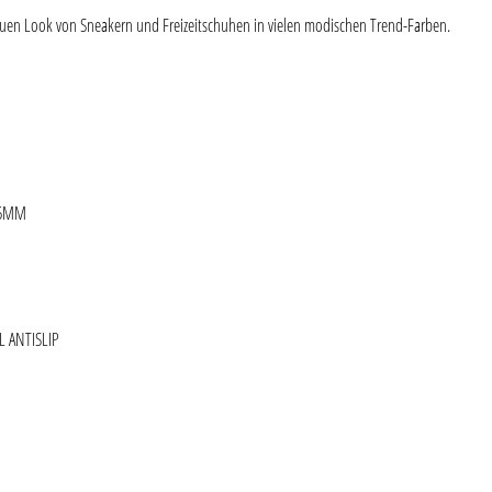
neuen Look von Sneakern und Freizeitschuhen in vielen modischen Trend-Farben.
15MM
ie überspringen