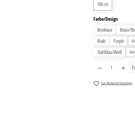
100 cm
auswähl
Farbe/Design
Bordeaux
Braun/Be
Khaki
Purple
R
Stahlblau/Weiß
We
Produkt Anzahl: G
P
Zum Merkzettel hinzufügen