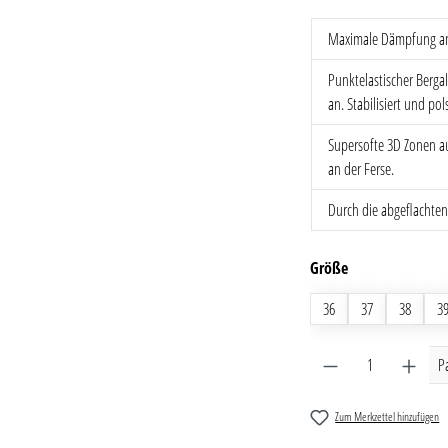
Maximale Dämpfung an
Punktelastischer Berga
an. Stabilisiert und po
Supersofte 3D Zonen a
an der Ferse.
Durch die abgeflachten 
auswählen
Größe
36
37
38
3
Produkt Anzahl: G
P
Zum Merkzettel hinzufügen