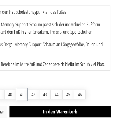
 den Hauptbelastungspunkten des Fußes
l Memory-Support-Schaum passt sich der individuellen Fußform
lstert den Fuß in allen Sneakern, Freizeit- und Sportschuhen.
us Bergal Memory-Support-Schaum an Längsgewölbe, Ballen und
Bereiche im Mittelfuß und Zehenbereich bleibt im Schuh viel Platz.
9
40
41
42
43
44
45
46
ib den gewünschten Wert ein oder benutze die Schaltfläch
aar
In den Warenkorb