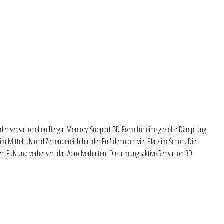
 der sensationellen Bergal Memory-Support-3D-Form für eine gezielte Dämpfung
im Mittelfuß-und Zehenbereich hat der Fuß dennoch viel Platz im Schuh. Die
 den Fuß und verbessert das Abrollverhalten. Die atmungsaktive Sensation 3D-