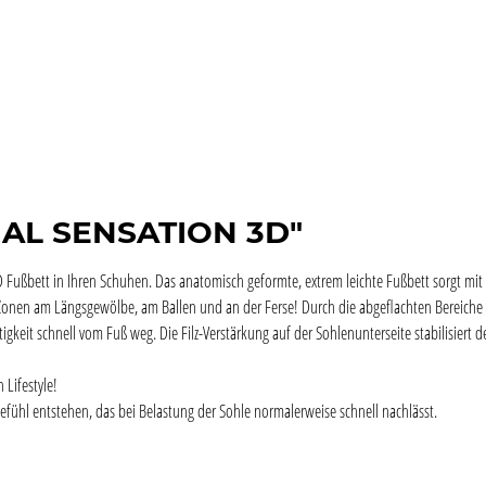
GAL SENSATION 3D"
Fußbett in Ihren Schuhen. Das anatomisch geformte, extrem leichte Fußbett sorgt mit
Zonen am Längsgewölbe, am Ballen und an der Ferse! Durch die abgeflachten Bereiche 
tigkeit schnell vom Fuß weg. Die Filz-Verstärkung auf der Sohlenunterseite stabilisiert
 Lifestyle!
efühl entstehen, das bei Belastung der Sohle normalerweise schnell nachlässt.