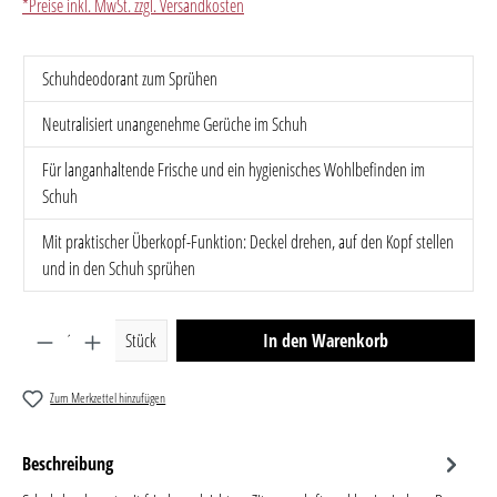
*Preise inkl. MwSt. zzgl. Versandkosten
Schuhdeodorant zum Sprühen
Neutralisiert unangenehme Gerüche im Schuh
Für langanhaltende Frische und ein hygienisches Wohlbefinden im
Schuh
Mit praktischer Überkopf-Funktion: Deckel drehen, auf den Kopf stellen
und in den Schuh sprühen
Produkt Anzahl: Gib den gewünschten Wert ein oder benutze 
Stück
In den Warenkorb
Zum Merkzettel hinzufügen
Beschreibung