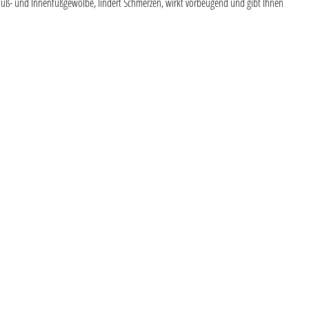
rfuß- und Innenfußgewölbe, lindert Schmerzen, wirkt vorbeugend und gibt Ihnen