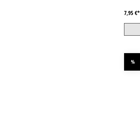
7,95 €
%
Rab