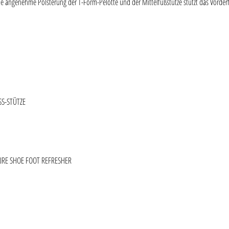
e angenehme Polsterung der T-Form-Pelotte und der Mittelfußstütze stützt das Vorde
SS-STÜTZE
ie überspringen