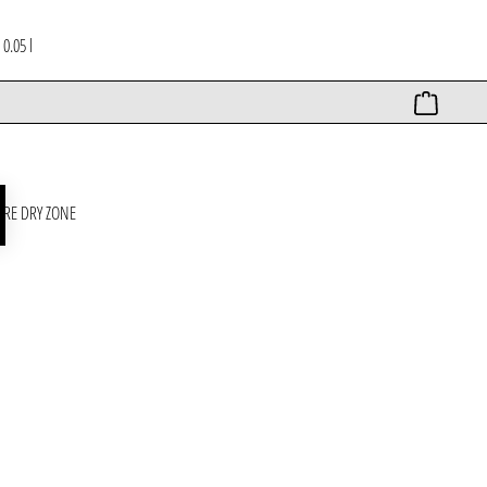
*
0.05 l
att