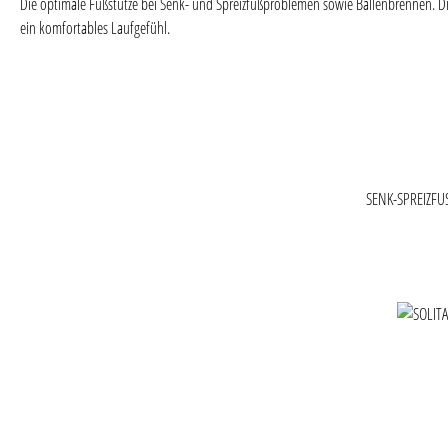
Die optimale Fußstütze bei Senk- und Spreizfußproblemen sowie Ballenbrennen. Di
ein komfortables Laufgefühl.
SENK-SPREIZFU
Produktgaler