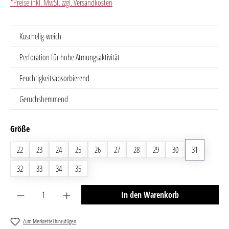
*Preise inkl. MwSt. zzgl. Versandkosten
Kuschelig-weich
Perforation für hohe Atmungsaktivität
Feuchtigkeitsabsorbierend
Geruchshemmend
auswählen
Größe
22
23
24
25
26
27
28
29
30
31
32
33
34
35
Produkt Anzahl: Gib den gewünschten Wert ein oder benutze 
In den Warenkorb
Zum Merkzettel hinzufügen