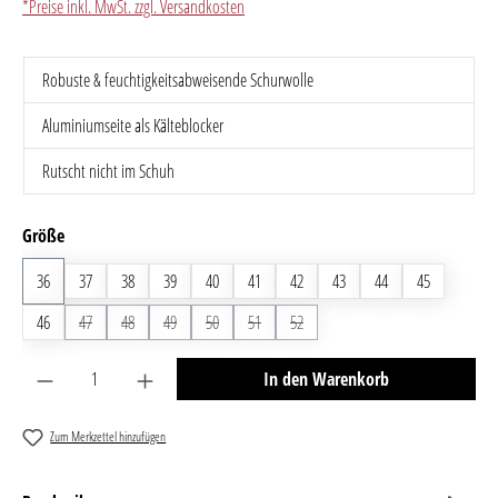
*Preise inkl. MwSt. zzgl. Versandkosten
Robuste & feuchtigkeitsabweisende Schurwolle
Aluminiumseite als Kälteblocker
Rutscht nicht im Schuh
auswählen
Größe
36
37
38
39
40
41
42
43
44
45
46
47
(Diese Option ist zurzeit nicht verfügbar.)
48
(Diese Option ist zurzeit nicht verfügbar.)
49
(Diese Option ist zurzeit nicht verfügbar.)
50
(Diese Option ist zurzeit nicht verfügbar.)
51
(Diese Option ist zurzeit nicht verfügbar.)
52
(Diese Option ist zurzeit nicht verfügbar
Produkt Anzahl: Gib den gewünschten Wert ein oder benutze 
In den Warenkorb
Zum Merkzettel hinzufügen