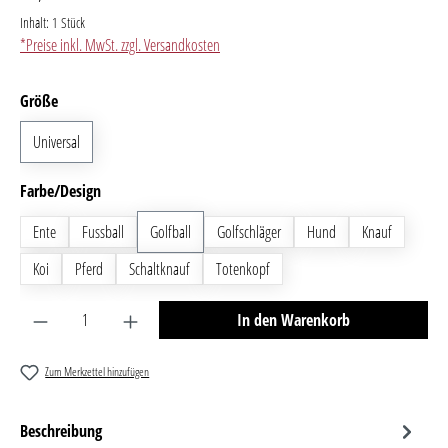
Inhalt:
1 Stück
*Preise inkl. MwSt. zzgl. Versandkosten
auswählen
Größe
Universal
auswählen
Farbe/Design
Ente
Fussball
Golfball
Golfschläger
Hund
Knauf
Koi
Pferd
Schaltknauf
Totenkopf
Produkt Anzahl: Gib den gewünschten Wert ein oder benutze 
In den Warenkorb
Zum Merkzettel hinzufügen
Beschreibung