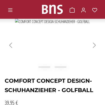
alt springen
Warenkorb enthält 0 
Bildergalerie überspringen
COMFORT CONCEPT DESIGN-
SCHUHANZIEHER - GOLFBALL
39,95 €