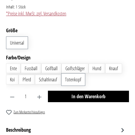
Inhalt:
1 Stück
*Preise inkl. MwSt. zzgl. Versandkosten
auswählen
Größe
Universal
auswählen
Farbe/Design
Ente
Fussball
Golfball
Golfschläger
Hund
Knauf
Koi
Pferd
Schaltknauf
Totenkopf
Produkt Anzahl: Gib den gewünschten Wert ein oder benutze 
In den Warenkorb
Zum Merkzettel hinzufügen
Beschreibung