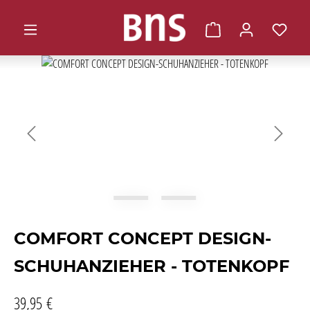
alt springen
Warenkorb enthält 0 
Bildergalerie überspringen
COMFORT CONCEPT DESIGN-
SCHUHANZIEHER - TOTENKOPF
39,95 €