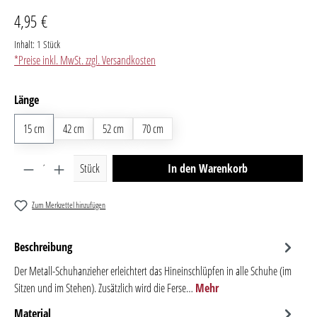
4,95 €
Inhalt:
1 Stück
*Preise inkl. MwSt. zzgl. Versandkosten
auswählen
Länge
15 cm
42 cm
52 cm
70 cm
Produkt Anzahl: Gib den gewünschten Wert ein oder benutze 
Stück
In den Warenkorb
Zum Merkzettel hinzufügen
Beschreibung
Der Metall-Schuhanzieher erleichtert das Hineinschlüpfen in alle Schuhe (im
Sitzen und im Stehen). Zusätzlich wird die Ferse…
Mehr
Material