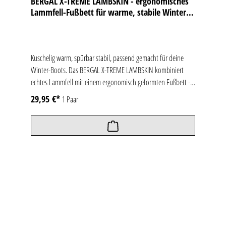
BERGAL X-TREME LAMBSKIN - ergonomisches
Lammfell-Fußbett für warme, stabile Winter-
Boots
Kuschelig warm, spürbar stabil, passend gemacht für deine
Winter-Boots. Das BERGAL X-TREME LAMBSKIN kombiniert
echtes Lammfell mit einem ergonomisch geformten Fußbett -
für mehr Halt, weniger Verrutschen und ein dauerhaft
29,95 €*
1 Paar
angenehmes Fußklima.Das flauschig-weiche Lammfellfußbett
hält deine Füße auf natürliche Weise warm und sorgt
gleichzeitig für stabile Führung im Schuh. In weichen Boots
ohne eigenes Fußbett verhindert die Einlage Verrutschen und
schützt vor seitlichem "Austreten". Die strapazierfähige
Aluminium-Nylon-Schicht auf der Unterseite wirkt als
zusätzliche Kältebarriere und macht den Materialverbund
langlebig. Lammfell verfügt außerdem über die angenehme
Eigenschaft, dass Feuchtigkeit und Gerüche absorbiert werden
und so der Tragekomfort von Winterschuhen gesteigert wird.