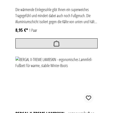
Die wärmende Einlegesohle gibt Ihnen ein superweiches
Tragegefühl und mindert dabei auch noch Fußgeruch. Die
Aluminiumschicht isoliert gegen die Kälte von unten und hält
die Wärme im Schuh. Durch das Einfassband ist ein Ausfransen
8,95 €*
1 Paar
am Rand nicht möglich. Ideal für Schuhe mit TEX-Membrane.