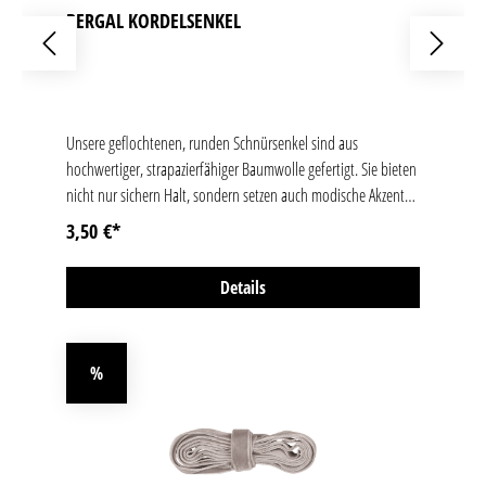
BERGAL KORDELSENKEL
Unsere geflochtenen, runden Schnürsenkel sind aus
hochwertiger, strapazierfähiger Baumwolle gefertigt. Sie bieten
nicht nur sichern Halt, sondern setzen auch modische Akzente.
Ob für Sneaker, Boots oder Outdoor-Schuhe, die Bergal
3,50 €*
Kordelsenkel sind ideal für Alltag und Abenteuer. Die griffige
Oberfläche verhindert ein ungewolltes Lösen der Schleife. Egal
Details
ob du deinen Lieblingsschuhen ein Upgrade verpassen oder
einfach nur Ersatz brauchst – unsere Kordelsenkel sind die
richtige Wahl. Die Bergal Kordelsenkel sind in verschiedenen
%
Farben und Längen erhältlich
Rabatt