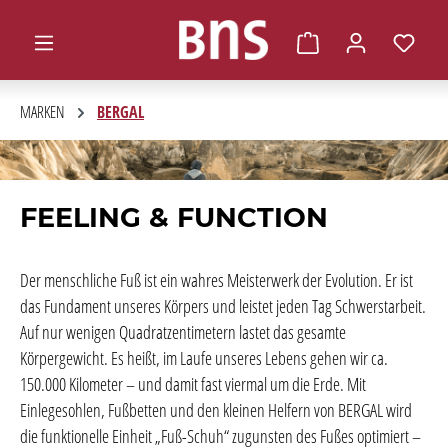
alt springen
Warenkorb enthält 0 
MARKEN
BERGAL
FEELING & FUNCTION
Der menschliche Fuß ist ein wahres Meisterwerk der Evolution. Er ist
das Fundament unseres Körpers und leistet jeden Tag Schwerstarbeit.
Auf nur wenigen Quadratzentimetern lastet das gesamte
Körpergewicht. Es heißt, im Laufe unseres Lebens gehen wir ca.
150.000 Kilometer – und damit fast viermal um die Erde. Mit
Einlegesohlen, Fußbetten und den kleinen Helfern von BERGAL wird
die funktionelle Einheit „Fuß-Schuh“ zugunsten des Fußes optimiert –