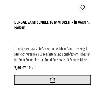
BERGAL SAMTSENKEL 16 MM BREIT - in versch.
Farben
Trendige, extravagante Senkel aus weichem Samt. Die Bergal
Samt-Schnürsenkel aus reißfestem und abriebfestem Polyester
in 16mm Breite, sind das Trend-Accessoire für Schuhe. Diese
Samtsenkel in 12m cm Länge sind in vier verschiedenen Farben
7,50 €*
1 Paar
erhältlich.