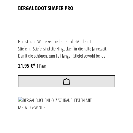
BERGAL BOOT SHAPER PRO
Herbst -und Winterzeit bedeutet tolle Mode mit
Stiefeln. Stiefel sind die Hingucker für die kalte Jahreszeit.
Damit die schönen, zum Teil langen Stiefel sowohl bei der
Lagerung über die Sommer-Monate wie auch nach dem Tragen
21,95 €*
1 Paar
nicht platt liegen, aus der Form geraten oder unansehnliche
Knickfalten sowie Risse bekommen, sollten für Stiefel
passende Schaftformer verwendet werden. Durch das
Verwenden eines Schaftformers werden Stiefel nicht nur in
Form gehalten, sondern auch vor Umkippen, Umknicken oder
Rissen auf Leder, Kunstleder oder dem Reißverschluss
geschont. Gleichzeitig werden die getragenen Stiefel durch die
spezielle Form der Schaftformer und die integrierten
Lüftungsschlitze von innen ausgelüftet und trocknen schneller.