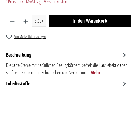
*Preise inkl. MwSt. zzgl. Versandkosten
Produkt Anzahl: Gib den gewünschten Wert ein oder benutze 
Stück
In den Warenkorb
Zum Merkzettel hinzufügen
Beschreibung
Die zarte Creme mit natürlichen Peelingkörpern befreit die Haut effektiv aber
sanft von kleinen Hautschüppchen und Verhornun…
Mehr
Inhaltsstoffe