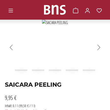
alt springen
Warenkorb enthält 0 
Bildergalerie überspringen
SAICARA PEELING
9,95 €
Inhalt:
0.1 l
(99,50 € / 1 l)