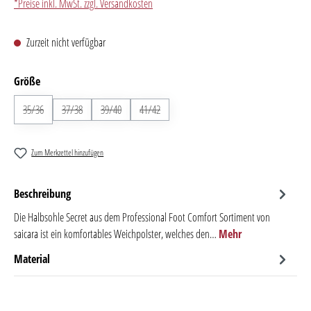
*Preise inkl. MwSt. zzgl. Versandkosten
Zurzeit nicht verfügbar
auswählen
Größe
35/36
(Diese Option ist zurzeit nicht verfügbar.)
37/38
(Diese Option ist zurzeit nicht verfügbar.)
39/40
(Diese Option ist zurzeit nicht verfügbar.)
41/42
(Diese Option ist zurzeit nicht verfügbar.)
Zum Merkzettel hinzufügen
Beschreibung
Die Halbsohle Secret aus dem Professional Foot Comfort Sortiment von
saicara ist ein komfortables Weichpolster, welches den…
Mehr
Material