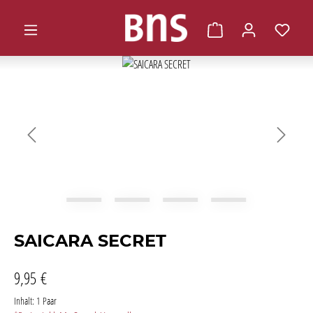
alt springen
Warenkorb enthält 0 
Bildergalerie überspringen
SAICARA SECRET
9,95 €
Inhalt:
1 Paar