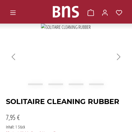
alt springen
Warenkorb enthält 0 
Bildergalerie überspringen
SOLITAIRE CLEANING RUBBER
7,95 €
Inhalt:
1 Stück