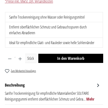
*Preise inkl. MwSt. zzgl. Versandkosten
Sanfte Trockenreinigung ohne Wasser oder Reinigungsmittel
Entfernt oberflächlichen Schmutz und Gebrauchsspuren durch
einfaches Abradieren
Ideal für empfindliche Glatt- und Rauleder sowie helle Sohlenränder
Produkt Anzahl: Gib den gewünschten Wert ein oder benutze 
Stück
In den Warenkorb
Zum Merkzettel hinzufügen
Beschreibung
Sanfte Trockenreinigung für empfindliche MaterialienDer SOLITAIRE
Reinigungsgummi entfernt oberflächlichen Schmutz und Gebra…
Mehr