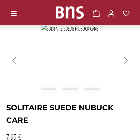
alt springen
Warenkorb enthält 0 
Bildergalerie überspringen
SOLITAIRE SUEDE NUBUCK
CARE
7,95 €