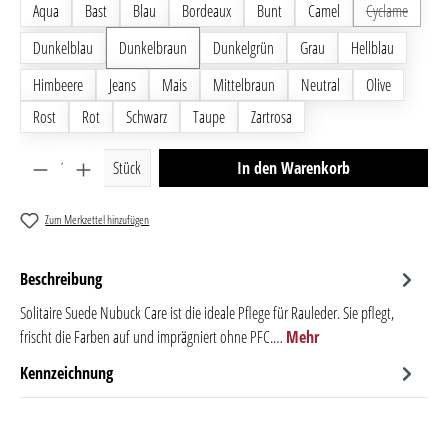
Aqua
Bast
Blau
Bordeaux
Bunt
Camel
Cyclame
(Diese Op
Dunkelblau
Dunkelbraun
Dunkelgrün
Grau
Hellblau
Himbeere
Jeans
Mais
Mittelbraun
Neutral
Olive
Rost
Rot
Schwarz
Taupe
Zartrosa
Produkt Anzahl: Gib den gewünschten Wert ein oder benutze 
Stück
In den Warenkorb
Zum Merkzettel hinzufügen
Beschreibung
Solitaire Suede Nubuck Care ist die ideale Pflege für Rauleder. Sie pflegt,
frischt die Farben auf und imprägniert ohne PFC.…
Mehr
Kennzeichnung