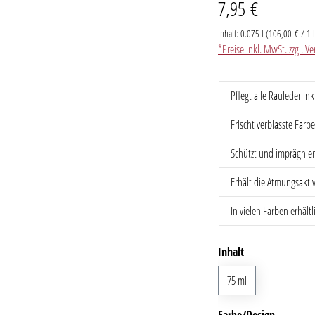
7,95 €
Inhalt:
0.075 l
(106,00 € / 1 l
*Preise inkl. MwSt. zzgl. 
Pflegt alle Rauleder in
Frischt verblasste Farb
Schützt und imprägnie
Erhält die Atmungsakt
In vielen Farben erhältl
auswählen
Inhalt
75 ml
auswähl