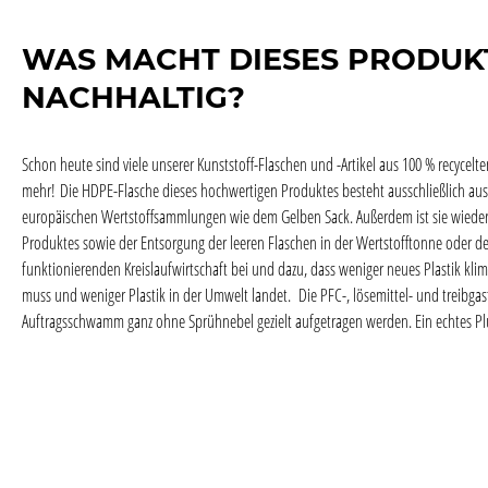
WAS MACHT DIESES PRODUK
NACHHALTIG?
Schon heute sind viele unserer Kunststoff-Flaschen und -Artikel aus 100 % recycelt
mehr! Die HDPE-Flasche dieses hochwertigen Produktes besteht ausschließlich aus 
europäischen Wertstoffsammlungen wie dem Gelben Sack. Außerdem ist sie wieder 
Produktes sowie der Entsorgung der leeren Flaschen in der Wertstofftonne oder de
funktionierenden Kreislaufwirtschaft bei und dazu, dass weniger neues Plastik kl
muss und weniger Plastik in der Umwelt landet. Die PFC-, lösemittel- und treibga
Auftragsschwamm ganz ohne Sprühnebel gezielt aufgetragen werden. Ein echtes P