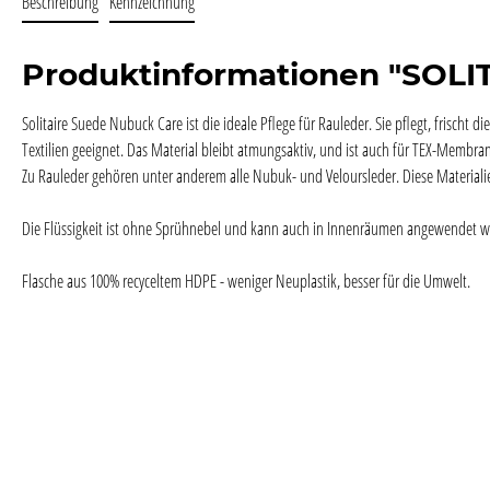
Beschreibung
Kennzeichnung
Produktinformationen "SOL
Solitaire Suede Nubuck Care ist die ideale Pflege für Rauleder. Sie pflegt, frisch
Textilien geeignet. Das Material bleibt atmungsaktiv, und ist auch für TEX-Membr
Zu Rauleder gehören unter anderem alle Nubuk- und Veloursleder. Diese Materiali
Die Flüssigkeit ist ohne Sprühnebel und kann auch in Innenräumen angewendet w
Flasche aus 100% recyceltem HDPE - weniger Neuplastik, besser für die Umwelt.