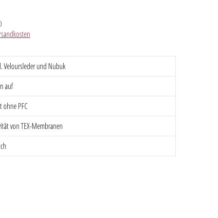
)
Versandkosten
kl. Veloursleder und Nubuk
en auf
rt ohne PFC
ivität von TEX-Membranen
ich
en