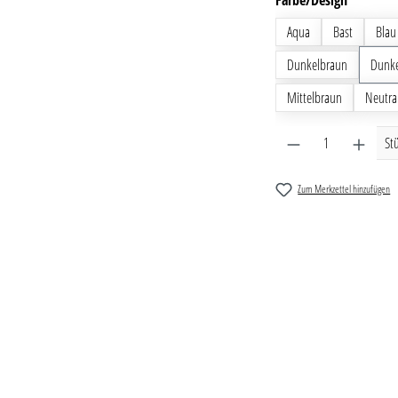
Farbe/Design
Aqua
Bast
Blau
Dunkelbraun
Dunke
Mittelbraun
Neutra
Produkt Anzahl: G
St
Zum Merkzettel hinzufügen