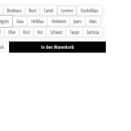
Bordeaux
Bunt
Camel
Cyclame
(Diese Option ist zurzeit nicht verfügbar.)
Dunkelblau
lgrün
Grau
Hellblau
Himbeere
Jeans
Mais
l
Olive
Rost
Rot
Schwarz
Taupe
Zartrosa
ib den gewünschten Wert ein oder benutze die Schaltfläch
ück
In den Warenkorb