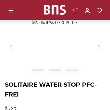
alt springen
Warenkorb enthält 0 
Bildergalerie überspringen
SOLITAIRE WATER STOP PFC-
FREI
9,95 €