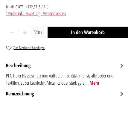
Inhalt:
0.075 l
(132,67 € / 1 l)
*Preise inkl. MwSt. zzgl. Versandkosten
Produkt Anzahl: Gib den gewünschten Wert ein oder benutze 
Stück
In den Warenkorb
Zum Merkzettel hinzufügen
Beschreibung
PFC-freier Nässeschutz zum Auftupfen. Schützt intensiv alle Leder und
Textilien, außer Lackleder, Metallics oder stark gefet…
Mehr
Kennzeichnung