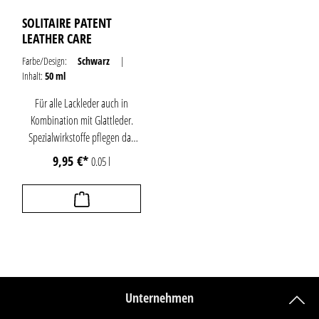
Accessoires aus Lackleder. Das
SOLITAIRE PATENT
Öl ist farblos und kann für die
LEATHER CARE
Pflege von Lackschuhen in
unterschiedlichen Farben
Farbe/Design:
Schwarz
|
verwendet werden.
Inhalt:
50 ml
Für alle Lackleder auch in
Kombination mit Glattleder.
Spezialwirkstoffe pflegen das
Lackleder und halten es weich
9,95 €*
0.05 l
und geschmeidig.
Lösungsmittelfrei.
Unternehmen