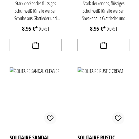
Stark deckendes flüssiges
Stark deckendes, flüssiges
Schuhweiß für alle weißen
Schuhweiß für alle weißen
Schuhe aus Glattleder und
Sneaker aus Glattleder und
Textil. Ideal auch für
Textil. Ideal auch für
8,95 €*
8,95 €*
0.075 l
0.075 l
Sohlenränder. Deckt Kratzer und
Sohlenränder. Deckt Kratzer und
Abriebstellen ab.Flasche aus
Abriebstellen schnell und
100% recyceltem HDPE -
zuverlässig ab. Einfache
weniger Neuplastik, besser für
Handhabung mittels
die Umwelt.
Schwammaufträger.Flasche aus
100% recyceltem HDPE - weniger
Neuplastik, besser für die
Umwelt.
SOLITAIRE SANDAL
SOLITAIRE RUSTIC