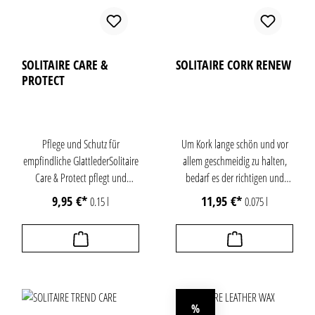
SOLITAIRE CARE &
SOLITAIRE CORK RENEW
PROTECT
Pflege und Schutz für
Um Kork lange schön und vor
empfindliche GlattlederSolitaire
allem geschmeidig zu halten,
Care & Protect pflegt und
bedarf es der richtigen und
schützt alle glatten Leder
regelmäßigen Pflege. Cork
9,95 €*
11,95 €*
0.15 l
0.075 l
besonders schonend. Die
Renew pflegt und schützt
Rezeptur eignet sich ideal für
Sohlenränder und Absätze aus
empfindliche Lederoberflächen
Kork. Die Lösung ist sowohl für
sowie für Leder mit antikem,
echten Kork als auch für Kork-
gekalktem oder farbgefinishtem
Latex-Mischungen geeignet.
Effekt‑Look. Auch
Die enthaltenen Wirkstoffe
%
Metallic‑Leder profitieren von
beugen effektiv