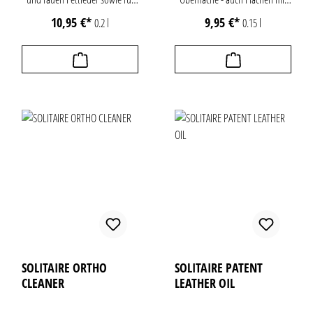
gewachste Leder. Wirkt leicht
empfindlichen Metallic-
10,95 €*
9,95 €*
0.2 l
0.15 l
zurückfettend und
Partikeln, Strasssteinen und
farbvertiefend. Beseitigt
Nieten-Applikationen. Erhält
oberflächliche Kratzer und
das Leuchten der Effekte und
Aufhellungen in den Gehfalten.
wirkt farbaktivierend.
SOLITAIRE ORTHO
SOLITAIRE PATENT
CLEANER
LEATHER OIL