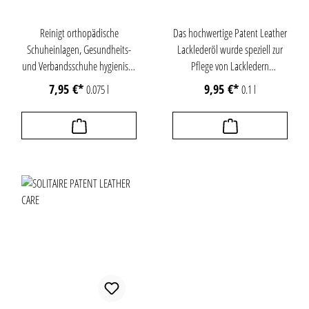
Reinigt orthopädische
Das hochwertige Patent Leather
Schuheinlagen, Gesundheits-
Lacklederöl wurde speziell zur
und Verbandsschuhe hygienisch
Pflege von Lackledern
rein. Einfach in der
entwickelt. Es frischt die Farben
7,95 €*
9,95 €*
0.075 l
0.1 l
Handhabung dank integriertem
auf und lässt das empfindliche
Bürstenkopf. Dermatologisch
Material wieder besonders
getestet und pH-hautneutral.
glänzen. Seine Spezialwirkstoffe
Mit zartem Zitronenduft.
pflegen und halten
Lackmaterialien weich und
geschmeidig. Das Öl bildet eine
Schutzschicht und beugt so der
Bildung von Rissen und
Schäden durch austrocknen vor.
Kleinere bis mittlere Kratzer
können mit dem Lacklederöl
entfernt werden. Für alle
Schuhe, Stiefel, Taschen und