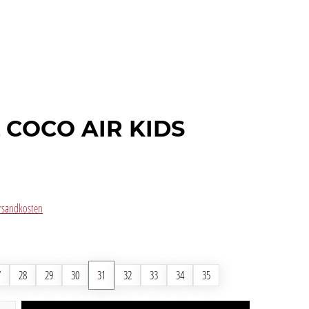
 COCO AIR KIDS
Versandkosten
7
28
29
30
31
32
33
34
35