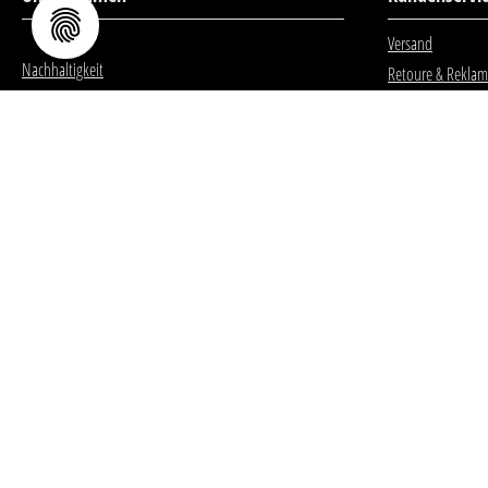
Versand
Nachhaltigkeit
Retoure & Reklam
Über Hersteller BNS
Kontaktformular
Oder über unser
Kontaktformular
.
FOLGE DEN BNS-BRANDS