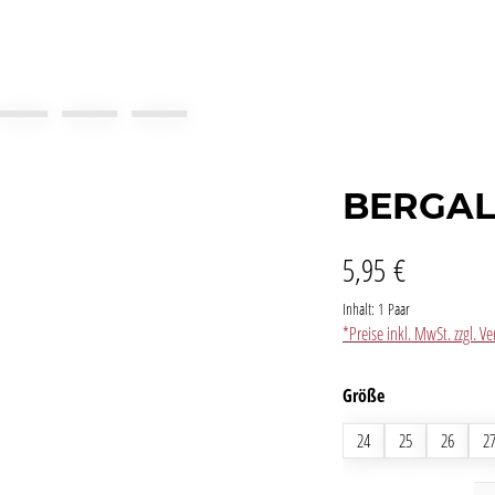
BERGAL
5,95 €
Inhalt:
1 Paar
*Preise inkl. MwSt. zzgl. 
auswählen
Größe
24
25
26
2