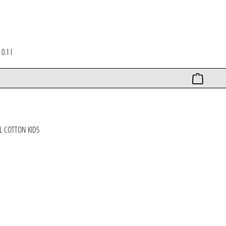
*
0.1 l