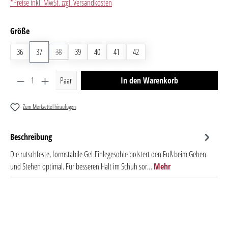
*Preise inkl. MwSt. zzgl. Versandkosten
auswählen
Größe
36
37
38
(Diese Option ist zurzeit nicht verfügbar.)
39
40
41
42
Produkt Anzahl: Gib den gewünschten Wert ein oder benutze 
Paar
In den Warenkorb
Zum Merkzettel hinzufügen
Beschreibung
Die rutschfeste, formstabile Gel-Einlegesohle polstert den Fuß beim Gehen
und Stehen optimal. Für besseren Halt im Schuh sor…
Mehr