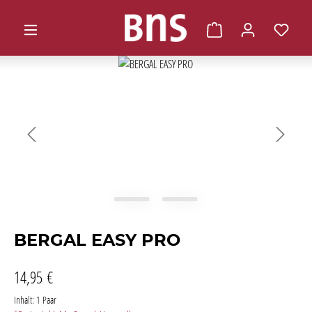
alt springen
Warenkorb enthält 0 
Bildergalerie überspringen
BERGAL EASY PRO
14,95 €
Inhalt:
1 Paar