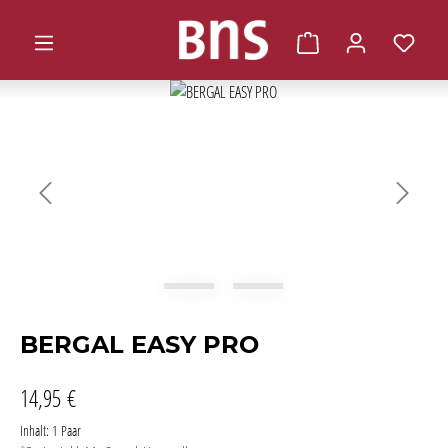
alt springen
Warenkorb enthält 0 
Bildergalerie überspringen
BERGAL EASY PRO
14,95 €
Inhalt:
1 Paar