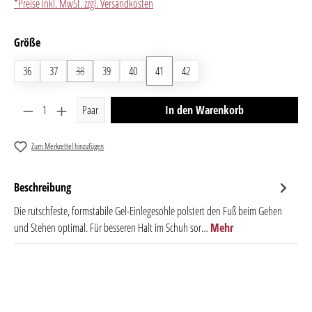
*Preise inkl. MwSt. zzgl. Versandkosten
auswählen
Größe
36
37
38
(Diese Option ist zurzeit nicht verfügbar.)
39
40
41
42
Produkt Anzahl: Gib den gewünschten Wert ein oder benutze 
Paar
In den Warenkorb
Zum Merkzettel hinzufügen
Beschreibung
Die rutschfeste, formstabile Gel-Einlegesohle polstert den Fuß beim Gehen
und Stehen optimal. Für besseren Halt im Schuh sor…
Mehr