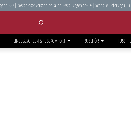
y onECO | Kostenloser Versand bei allen Bestellungen ab 6 € | Schnelle Lieferung (1-3
EINLEGESOHLEN & FUSSKOMFORT
ZUBEHÖR
FUSSPFL