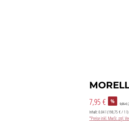
MORELL
7,95 €
%
9,95 €
(
Inhalt:
0.04 l
(198,75 € / 1 l)
*Preise inkl. MwSt. zzgl. 