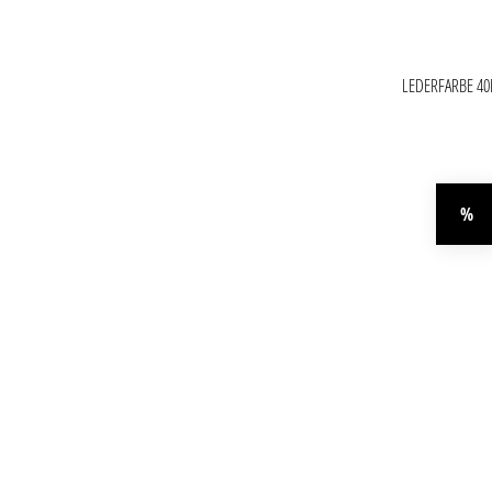
LEDERFARBE 4
Produktgaler
%
Rab