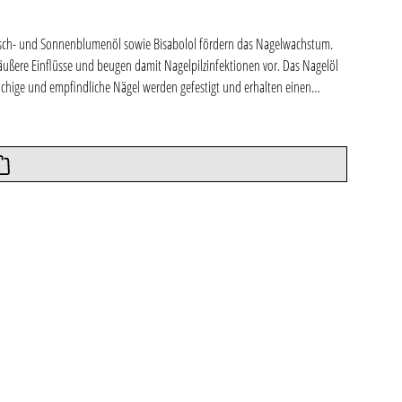
 Kirsch- und Sonnenblumenöl sowie Bisabolol fördern das Nagelwachstum.
äußere Einflüsse und beugen damit Nagelpilzinfektionen vor. Das Nagelöl
üchige und empfindliche Nägel werden gefestigt und erhalten einen
angewendet werden. Auch für Diabetiker geeignet. Dieses Produkt ist