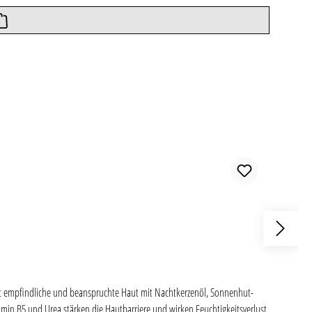
ert empfindliche und beanspruchte Haut mit Nachtkerzenöl, Sonnenhut-
tamin B5 und Urea stärken die Hautbarriere und wirken Feuchtigkeitsverlust