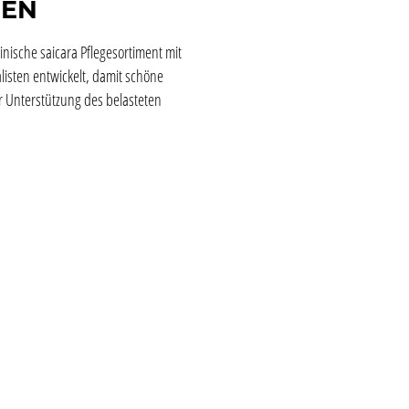
NEN
nische saicara Pflegesortiment mit
isten entwickelt, damit schöne
 Unterstützung des belasteten
Produktgalerie überspringen