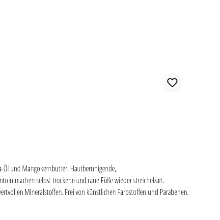
joba-Öl und Mangokernbutter. Hautberuhigende,
oin machen selbst trockene und raue Füße wieder streichelzart.
ertvollen Mineralstoffen. Frei von künstlichen Farbstoffen und Parabenen.