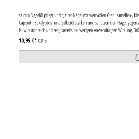
saicara Nagelöl pflegt und glättet Nägel mit wertvollen Ölen: Kamelien-,
Cajeput-, Eukalyptus- und Salbeiöl stärken und schützen den Nagel gegen 
ist wirkstoffreich und zeigt bereits bei wenigen Anwendungen Wirkung. Br
natürlichen Glanz. Das Nagelöl kann auch auf Nagellack oder Kunstnägeln 
10,95 €*
0.015 l
vegan.