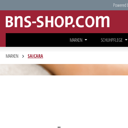
Powered b
springen
Zur Hauptnavigation springen
MARKEN
SCHUHPFLEGE
MARKEN
SAICARA