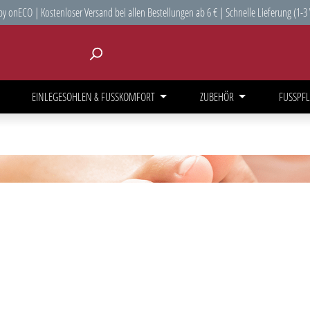
y onECO | Kostenloser Versand bei allen Bestellungen ab 6 € | Schnelle Lieferung (1-3
EINLEGESOHLEN & FUSSKOMFORT
ZUBEHÖR
FUSSPFL