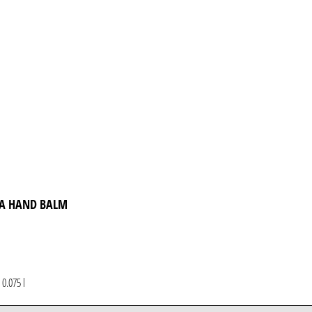
RA HAND BALM
*
0.075 l