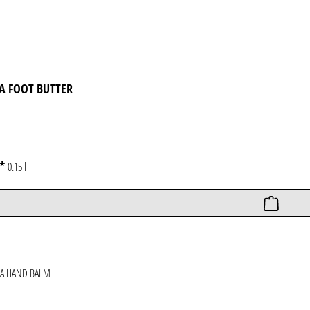
A FOOT BUTTER
€*
0.15 l