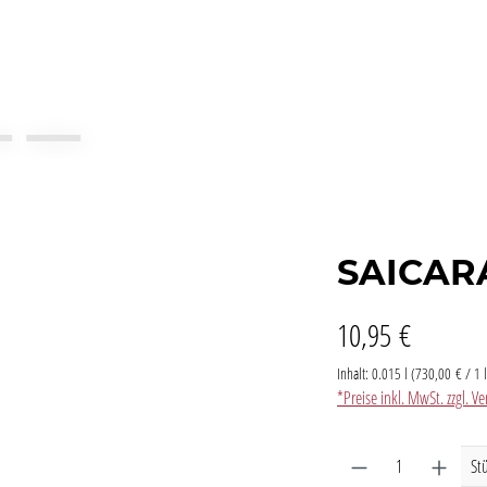
SAICAR
10,95 €
Inhalt:
0.015 l
(730,00 € / 1 l
*Preise inkl. MwSt. zzgl. 
Produkt Anzahl: G
St