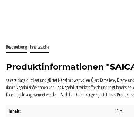
Beschreibung
Inhaltsstoffe
Produktinformationen "SAI
saicara Nagelöl pflegt und glättet Nägel mit wertvollen Ölen: Kamelien-, Kirsch
damit Nagelpilzinfektionen vor. Das Nagelöl ist wirkstoffreich und zeigt bereits
Kunstnägeln angewendet werden. Auch für Diabetiker geeignet. Dieses Produkt is
Inhalt:
15 ml