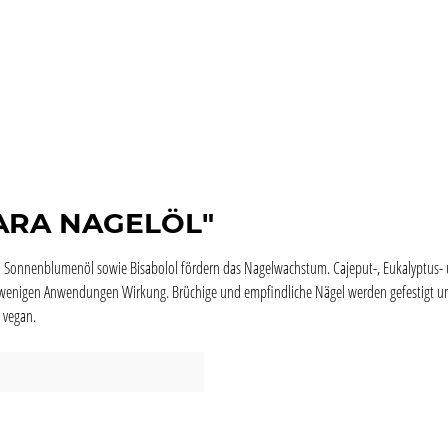
CARA NAGELÖL"
- und Sonnenblumenöl sowie Bisabolol fördern das Nagelwachstum. Cajeput-, Eukalyptus
 bei wenigen Anwendungen Wirkung. Brüchige und empfindliche Nägel werden gefestigt u
t vegan.